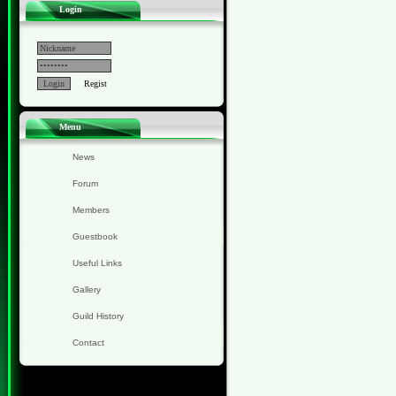
Login
Regist
Menu
News
Forum
Members
Guestbook
Useful Links
Gallery
Guild History
Contact