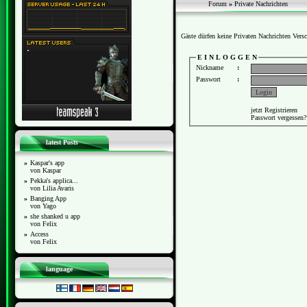
Forum
»
Private Nachrichten
Gäste dürfen keine Privaten Nachrichten Vers
E I N L O G G E N
Nickname
:
Passwort
:
jetzt Registrieren
Passwort vergessen?
latest Posts
»
Kaspar's app
von Kaspar
»
Pekka's applica...
von Lilia Avaris
»
Banging App
von Yago
»
she shanked u app
von Felix
»
Access
von Felix
language